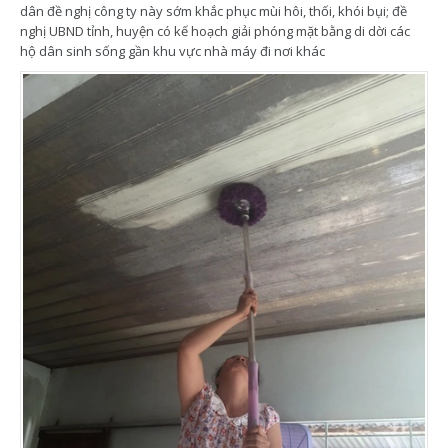
dân đề nghị công ty này sớm khắc phục mùi hôi, thối, khói bụi; đề
nghị UBND tỉnh, huyện có kế hoạch giải phóng mặt bằng di dời các
hộ dân sinh sống gần khu vực nhà máy đi nơi khác