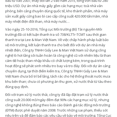
đầu tư vào 2007, thay đổi lần 2 vào năm 2015, tổng vốn đầu tư 280
triệu USD. Dự án nhà máy giấy gồm các hạng mục: toà nhà văn
phòng, bến cảng chuyên dùng quốc tế, kho thành phẩm, nhà máy
sản xuất giấy cứng bao bì cao cấp công suất 420.000 tấn/năm, nhà
máy nhiệt điện đốt than, nhà máy nước…
Vào ngày 25-10-2016, Tổng cục Môi trường (Bộ Tài nguyên-Môi
trường) đã có kết luận thanh tra số 738/KLTTr-TCMT sau thời gian
thanh tra tại Lee & Man Việt Nam. Về việc chấp hành pháp luật bảo
vệ môi trường, kết luận thanh tra cho biết đối với dự án nhà máy
nhiệt điện, Công ty TNHH Giấy Lee & Man Việt Nam sử dụng công
nghệ lò hơi tầng sôi tuần hoàn là công nghệ cũ với nhiên liệu là than
cám 6B hoặc than nhập khẩu có chất lượng kém, trong quá trình
hoạt động sẽ phát sinh nhiều tro bay và tro đáy. Đối với dự án cảng
chuyên dụng, tại thời điểm kiểm tra, Công ty TNHH Giấy Lee & Man
Việt Nam chưa bố trí bể lắng, tách rác cho hệ thống thoát nước mưa
khu bến than; chưa có phương án thu gom, xử nước thải từ tàu theo
đúng quy định.
Đối với trạm xử lý nước thải, công ty đã lắp đặt trạm xử lý nước thải
công suất 20.000 m3/ngày đêm đạt 90% các hạng mục xử lý, nhưng
công nghệ không đúng theo báo cáo Đánh giá tác động môi trường
(ĐTM) được phê duyệt năm 2008. Trước những sai phạm, thiếu sót
nêu trên và để đảm bảo các yêu cầu về bảo vệ môi trường, Tổng Cục