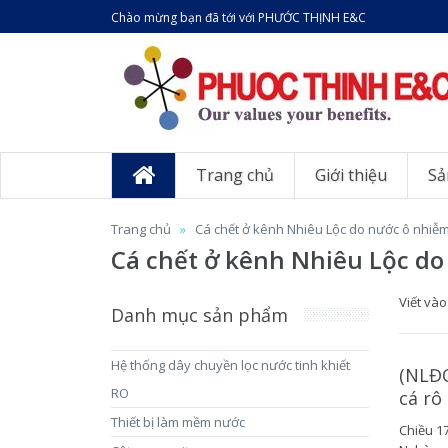
Chào mừng bạn đã tới với PHƯỚC THỊNH E&C
Trang chủ
Giới thiệu
Sả
Trang chủ
Cá chết ở kênh Nhiêu Lộc do nước ô nhiễm
Cá chết ở kênh Nhiêu Lộc do
Viết và
Danh mục sản phẩm
Hệ thống dây chuyền lọc nước tinh khiết
(NLĐO
RO
cá rô
Thiết bị làm mềm nước
Chiều 1