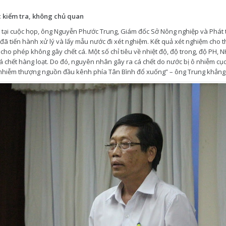
c kiểm tra, không chủ quan
 tại cuộc họp, ông Nguyễn Phước Trung, Giám đốc Sở Nông nghiệp và Phát t
 đã tiến hành xử lý và lấy mẫu nước đi xét nghiệm. Kết quả xét nghiệm cho 
cho phép không gây chết cá. Một số chỉ tiêu về nhiệt độ, độ trong, độ PH,
cá chết hàng loạt. Do đó, nguyên nhân gây ra cá chết do nước bị ô nhiễm cụ
nhiễm thượng nguồn đầu kênh phía Tân Bình đổ xuống” – ông Trung khẳng 