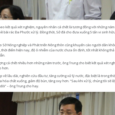
eo kết quả xét nghiệm, nguyên nhân cá chết là tương đồng với những năm tr
về bãi rác Đa Phước xử lý. Đồng thời, Sở đã cho đưa xuống 5 tấn vi sinh h
o Sở Nông nghiệp và Phát triển Nông thôn cũng khuyến cáo người dân khôn
 thời điểm hiện nay, độ ô nhiễm của nước chưa ổn định, tốt nhất không thả
ẫn.
ượng cá chết nhiều hơn những năm trước, ông Trung cho biết kết quả xét ng
o hơn.
p về lâu dài, nghiên cứu đầu tư, tăng cường xử lý nước, đặc biệt là trong 
hóa chất xuống, giảm độ bùn, tăng oxy hơn. “Sau khi xử lý, chúng tôi sẽ lấ
dõi” – ông Trung cho hay.