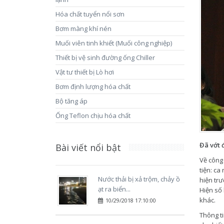
Hóa chất tuyển nổi sơn
Bơm màng khí nén
Muối viên tinh khiết (Muối công nghiệp)
Thiết bị vệ sinh đường ống Chiller
Vật tư thiết bị Lò hơi
Bơm định lượng hóa chất
Bộ tăng áp
Ống Teflon chịu hóa chất
Đã vớt 
Bài viết nổi bật
Về công
tiện: ca
Nước thải bị xả trộm, chảy ồ
hiện trư
ạt ra biển...
Hiện số 
khác.
10/29/2018 17:10:00
Thông ti