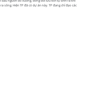
đầu nguồn đổ xuống, dòng đối lưu tích tụ sinh ra khí
ổ ra sông. Hiện TP đã có dự án này. TP đang chỉ đạo các