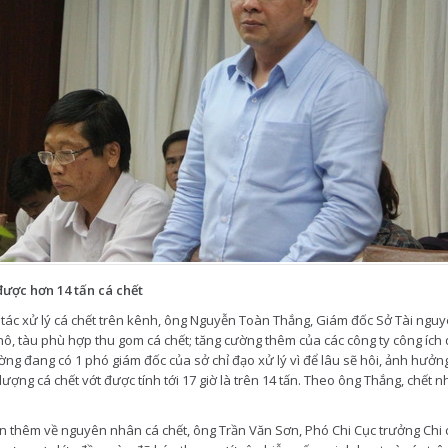
được hơn 14 tấn cá chết
 tác xử lý cá chết trên kênh, ông Nguyễn Toàn Thắng, Giám đốc Sở Tài nguy
 nô, tàu phù hợp thu gom cá chết; tăng cường thêm của các công ty công ích
ờng đang có 1 phó giám đốc của sở chỉ đạo xử lý vì để lâu sẽ hôi, ảnh hưởng
lượng cá chết vớt được tính tới 17 giờ là trên 14 tấn. Theo ông Thắng, chết n
n thêm về nguyên nhân cá chết, ông Trần Văn Sơn, Phó Chi Cục trưởng Chi c