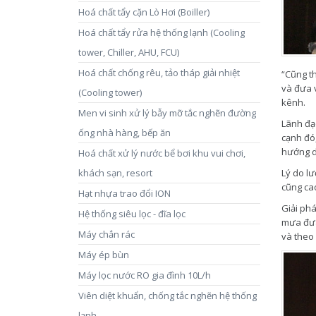
Hoá chất tẩy cặn Lò Hơi (Boiller)
Hoá chất tẩy rửa hệ thống lạnh (Cooling
tower, Chiller, AHU, FCU)
Hoá chất chống rêu, tảo tháp giải nhiệt
“Cũng th
và đưa 
(Cooling tower)
kênh.
Men vi sinh xử lý bẫy mỡ tắc nghẽn đường
Lãnh đạ
ống nhà hàng, bếp ăn
cạnh đó,
hướng d
Hoá chất xử lý nước bể bơi khu vui chơi,
khách sạn, resort
Lý do l
cũng ca
Hạt nhựa trao đổi ION
Giải phá
Hệ thống siêu lọc - đĩa lọc
mưa đưa 
Máy chắn rác
và theo 
Máy ép bùn
Máy lọc nước RO gia đình 10L/h
Viên diệt khuẩn, chống tắc nghẽn hệ thống
lạnh