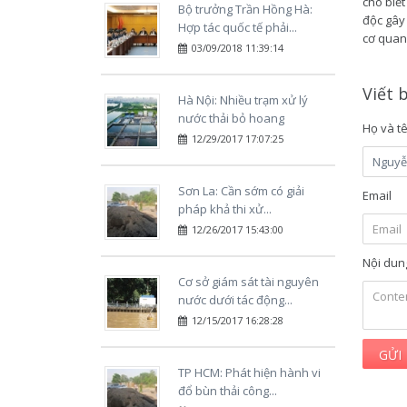
cho biế
Bộ trưởng Trần Hồng Hà:
độc gây 
Hợp tác quốc tế phải...
cơ quan 
03/09/2018 11:39:14
Viết 
Hà Nội: Nhiều trạm xử lý
nước thải bỏ hoang
Họ và t
12/29/2017 17:07:25
Sơn La: Cần sớm có giải
Email
pháp khả thi xử...
12/26/2017 15:43:00
Nội dun
Cơ sở giám sát tài nguyên
nước dưới tác động...
12/15/2017 16:28:28
GỬI
TP HCM: Phát hiện hành vi
đổ bùn thải công...