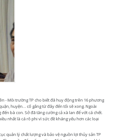
ên - Môi trường TP cho biết đã huy động trên 16 phương
 quận, huyện… cố gắng từ đây đến tối sẽ xong. Ngoài
 đến bà con. Sở đã tăng cường cả xà lan để vớt cá chết.
hiều nhất là cá rô phi vì sức đề kháng yếu hơn các loại
ục quản lý chất lượng và bảo vệ nguồn lợi thủy sản TP