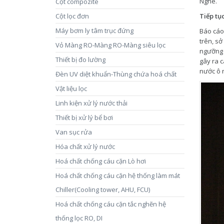
Nghè.
Cột compozite
Cột lọc đơn
Tiếp tụ
Máy bơm ly tâm trục đứng
Báo cáo
trên, sở
Vỏ Màng RO-Màng RO-Màng siêu lọc
ngưỡng 
Thiết bị đo lường
gây ra 
nước ô 
Đèn UV diệt khuẩn-Thùng chứa hoá chất
Vật liệu lọc
Linh kiện xử lý nước thải
Thiết bị xử lý bể bơi
Van sục rửa
Hóa chất xử lý nước
Hoá chất chống cáu cặn Lò hơi
Hoá chất chống cáu cặn hệ thống làm mát
Chiller(Cooling tower, AHU, FCU)
Hoá chất chống cáu cặn tắc nghẽn hệ
thống lọc RO, DI