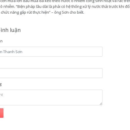
t cơn mưa lớn đầu mùa đã kéo theo nước ô nhiễm cống sinh hoạt và rác trên 
ô nhiễm. “Biện pháp lâu dài là phải có hệ thống xử lý nước thải trước khi đ
chức năng gấp rút thực hiện” – ông Sơn cho biết.
bình luận
ên
g