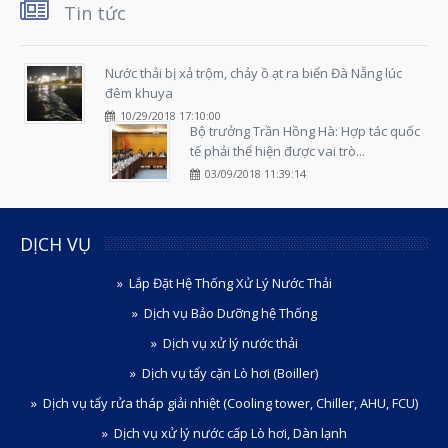
Tin tức
Nước thải bị xả trộm, chảy ồ ạt ra biển Đà Nẵng lúc
đêm khuya
10/29/2018 17:10:00
Bộ trưởng Trần Hồng Hà: Hợp tác quốc
tế phải thể hiện được vai trò...
03/09/2018 11:39:14
DỊCH VỤ
Lắp Đặt Hệ Thống Xử Lý Nước Thải
Dịch vụ Bảo Dưỡng hệ Thống
Dịch vụ xử lý nước thải
Dịch vụ tẩy cặn Lò hơi (Boiller)
Dịch vụ tẩy rửa tháp giải nhiệt (Cooling tower, Chiller, AHU, FCU)
Dịch vụ xử lý nước cấp Lò hơi, Dàn lạnh