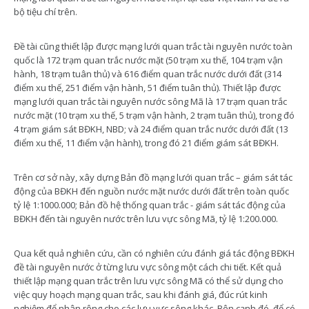
bộ tiệu chí trên.
Đề tài cũng thiết lập được mạng lưới quan trắc tài nguyên nước toàn
quốc là 172 trạm quan trắc nước mặt (50 trạm xu thế, 104 trạm vận
hành, 18 trạm tuân thủ) và 616 điểm quan trắc nước dưới đất (314
điểm xu thế, 251 điểm vận hành, 51 điểm tuân thủ). Thiết lập được
mạng lưới quan trắc tài nguyên nước sông Mã là 17 trạm quan trắc
nước mặt (10 trạm xu thế, 5 trạm vận hành, 2 trạm tuân thủ), trong đó
4 trạm giám sát BĐKH, NBD; và 24 điểm quan trắc nước dưới đất (13
điểm xu thế, 11 điểm vận hành), trong đó 21 điểm giám sát BĐKH.
Trên cơ sở này, xây dựng Bản đồ mạng lưới quan trắc – giám sát tác
động của BĐKH đến nguồn nước mặt nước dưới đất trên toàn quốc
tỷ lệ 1:1000.000; Bản đồ hệ thống quan trắc - giám sát tác động của
BĐKH đến tài nguyên nước trên lưu vực sông Mã, tỷ lệ 1:200.000.
Qua kết quả nghiên cứu, cần có nghiên cứu đánh giá tác động BĐKH
đề tài nguyên nước ở từng lưu vực sông một cách chi tiết. Kết quả
thiết lập mạng quan trắc trên lưu vực sông Mã có thể sử dụng cho
việc quy hoạch mạng quan trắc, sau khi đánh giá, đúc rút kinh
nghiệm để nhân rộng cho các lưu vực sông khác. Bên cạnh đó, để có