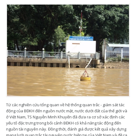
Từ các nghiên cứu tổng quan về hệ thống quan trắc - giám sát tác
động của BĐKH đến nguồn nước mặt, nước dưới đất của thế giới và
ở Việt Nam, TS Nguyễn Minh Khuyến đã đưa ra cơ sở xác định các
yếu tố đặc trưng trong bối cảnh BĐKH có khả năng tác động đến
nguồn tài nguyên này. Đồng thời, đánh giá được kết quả xây dựng
mạng lưới quan trắc tài nguyên nước hiện tại của Việt Nam và đề ra