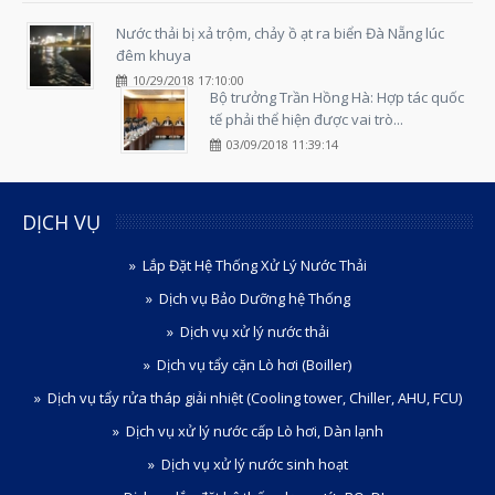
Nước thải bị xả trộm, chảy ồ ạt ra biển Đà Nẵng lúc
đêm khuya
10/29/2018 17:10:00
Bộ trưởng Trần Hồng Hà: Hợp tác quốc
tế phải thể hiện được vai trò...
03/09/2018 11:39:14
DỊCH VỤ
Lắp Đặt Hệ Thống Xử Lý Nước Thải
Dịch vụ Bảo Dưỡng hệ Thống
Dịch vụ xử lý nước thải
Dịch vụ tẩy cặn Lò hơi (Boiller)
Dịch vụ tẩy rửa tháp giải nhiệt (Cooling tower, Chiller, AHU, FCU)
Dịch vụ xử lý nước cấp Lò hơi, Dàn lạnh
Dịch vụ xử lý nước sinh hoạt