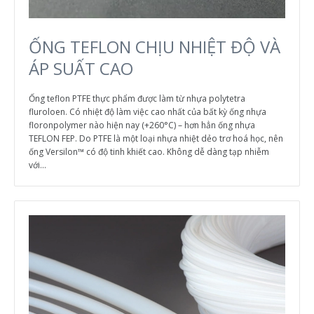
ỐNG TEFLON CHỊU NHIỆT ĐỘ VÀ
ÁP SUẤT CAO
Ống teflon PTFE thực phẩm được làm từ nhựa polytetra
fluroloen. Có nhiệt độ làm việc cao nhất của bất kỳ ống nhựa
floronpolymer nào hiện nay (+260°C) – hơn hẳn ống nhựa
TEFLON FEP. Do PTFE là một loại nhựa nhiệt dẻo trơ hoá học, nên
ống Versilon™ có độ tinh khiết cao. Không dễ dàng tạp nhiễm
với...