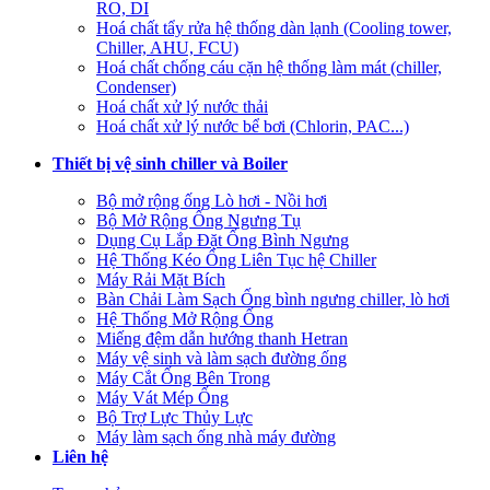
RO, DI
Hoá chất tẩy rửa hệ thống dàn lạnh (Cooling tower,
Chiller, AHU, FCU)
Hoá chất chống cáu cặn hệ thống làm mát (chiller,
Condenser)
Hoá chất xử lý nước thải
Hoá chất xử lý nước bể bơi (Chlorin, PAC...)
Thiết bị vệ sinh chiller và Boiler
Bộ mở rộng ống Lò hơi - Nồi hơi
Bộ Mở Rộng Ống Ngưng Tụ
Dụng Cụ Lắp Đặt Ống Bình Ngưng
Hệ Thống Kéo Ống Liên Tục hệ Chiller
Máy Rải Mặt Bích
Bàn Chải Làm Sạch Ống bình ngưng chiller, lò hơi
Hệ Thống Mở Rộng Ống
Miếng đệm dẫn hướng thanh Hetran
Máy vệ sinh và làm sạch đường ống
Máy Cắt Ống Bên Trong
Máy Vát Mép Ống
Bộ Trợ Lực Thủy Lực
Máy làm sạch ống nhà máy đường
Liên hệ