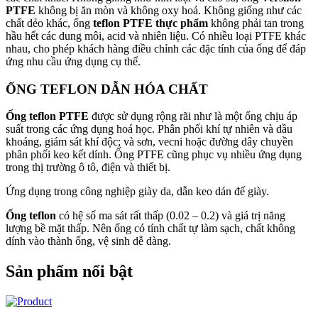
PTFE
không bị ăn mòn và không oxy hoá. Không giống như các
chất dẻo khác, ống
teflon PTFE thực phẩm
không phải tan trong
hầu hết các dung môi, acid và nhiên liệu. Có nhiều loại PTFE khác
nhau, cho phép khách hàng điều chỉnh các đặc tính của ống để đáp
ứng nhu cầu ứng dụng cụ thể.
ỐNG TEFLON DẪN HÓA CHẤT
Ống teflon PTFE
được sử dụng rộng rãi như là một ống chịu áp
suất trong các ứng dụng hoá học. Phân phối khí tự nhiên và dầu
khoáng, giám sát khí độc; và sơn, vecni hoặc đường dây chuyền
phân phối keo kết dính. Ống PTFE cũng phục vụ nhiều ứng dụng
trong thị trường ô tô, điện và thiết bị.
Ứng dụng trong công nghiệp giày da, dẫn keo dán đế giày.
Ống teflon
có hệ số ma sát rất thấp (0.02 – 0.2) và giá trị năng
lượng bề mặt thấp. Nên ống có tính chất tự làm sạch, chất không
dính vào thành ống, vệ sinh dễ dàng.
Sản phẩm nổi bật