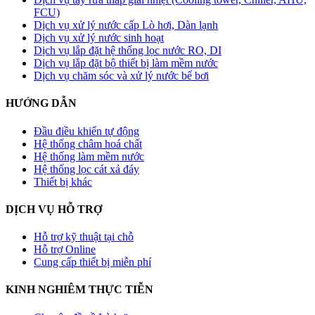
FCU)
Dịch vụ xử lý nước cấp Lò hơi, Dàn lạnh
Dịch vụ xử lý nước sinh hoạt
Dịch vụ lắp đặt hệ thống lọc nước RO, DI
Dịch vụ lắp đặt bộ thiết bị làm mềm nước
Dịch vụ chăm sóc và xử lý nước bể bơi
HƯỚNG DẪN
Đầu điều khiển tự động
Hệ thống châm hoá chất
Hệ thống làm mềm nước
Hệ thống lọc cát xả đáy
Thiết bị khác
DỊCH VỤ HỖ TRỢ
Hỗ trợ kỹ thuật tại chỗ
Hỗ trợ Online
Cung cấp thiết bị miễn phí
KINH NGHIÊM THỰC TIỄN