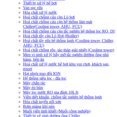
Thiết bị xử lý bể bơi
Van sục rửa
Hóa chất xử lý nước
Hoá chất chống cáu cặn Lò hơi
Hoá chất chống cáu cặn hệ thống làm mát
Chiller(Cooling tower, AHU, FCU)
Hoá chất chống cáu cặn tắc nghẽn hệ thống lọc RO, DI
Hoá chất tẩy cặn Lò Hơi (Boiller)
Hoá chất tẩy rửa hệ thống lạnh (Cooling tower, Chiller,
AHU, FCU)
Hoá chất chống rêu, tảo tháp giải nhiệt (Cooling tower)
Men vi sinh xử lý bẫy mỡ tắc nghẽn đường ống nhà
hàng, bếp ăn
Hoá chất xử lý nước bể bơi khu vui chơi, khách sạn,
resort
Hạt nhựa trao đổi ION
Hệ thống siêu lọc - đĩa lọc
Máy chắn rác
Máy ép bùn
Máy lọc nước RO gia đình 10L/h
Viên diệt khuẩn, chống tắc nghẽn hệ thống lạnh
Hóa chất tuyển nổi sơn
Bơm màng khí nén
Muối viên tinh khiết (Muối công nghiệp)
Thiết bị vệ sinh đường ống Chiller