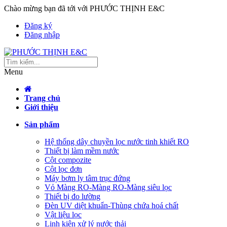
Chào mừng bạn đã tới với PHƯỚC THỊNH E&C
Đăng ký
Đăng nhập
Menu
Trang chủ
Giới thiệu
Sản phẩm
Hệ thống dây chuyền lọc nước tinh khiết RO
Thiết bị làm mềm nước
Cột compozite
Cột lọc đơn
Máy bơm ly tâm trục đứng
Vỏ Màng RO-Màng RO-Màng siêu lọc
Thiết bị đo lường
Đèn UV diệt khuẩn-Thùng chứa hoá chất
Vật liệu lọc
Linh kiện xử lý nước thải