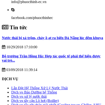
info@phuocthinh-ec.vn
facebook.com/phuocthinhec
Tin tức
Nước thải bị xả trộm, chảy ồ ạt ra biển Đà Nẵng lúc đêm khuya
10/29/2018 17:10:00
Bộ trưởng Trần Hồng Hà: Hợp tác quốc tế phải thể hiện được
vai trò...
03/09/2018 11:39:14
DỊCH VỤ
Lắp Đặt Hệ Thống Xử Lý Nước Thải
Dịch vụ Bảo Dưỡng hệ Thống
Dịch vụ xử lý nước thải
Dịch vụ tẩy cặn Lò hơi (Boiller)
Dịch vụ tẩy rửa tháp giải nhiệt (Cooling tower, Chiller, AHU,