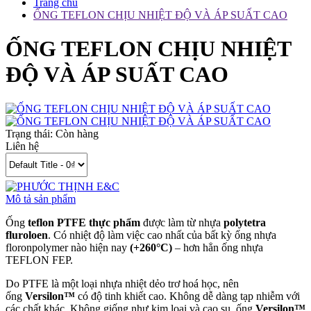
Trang chủ
ỐNG TEFLON CHỊU NHIỆT ĐỘ VÀ ÁP SUẤT CAO
ỐNG TEFLON CHỊU NHIỆT
ĐỘ VÀ ÁP SUẤT CAO
Trạng thái:
Còn hàng
Liên hệ
Mô tả sản phẩm
Ống
teflon PTFE thực phẩm
được làm từ nhựa
polytetra
fluroloen
. Có nhiệt độ làm việc cao nhất của bất kỳ ống nhựa
floronpolymer nào hiện nay
(+260°C)
– hơn hẳn ống nhựa
TEFLON FEP.
Do PTFE là một loại nhựa nhiệt dẻo trơ hoá học, nên
ống
Versilon™
có độ tinh khiết cao. Không dễ dàng tạp nhiễm với
các chất khác. Không giống như kim loại và cao su, ống
Versilon™