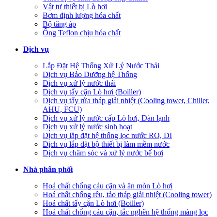
Vật tư thiết bị Lò hơi
Bơm định lượng hóa chất
Bộ tăng áp
Ống Teflon chịu hóa chất
Dịch vụ
Lắp Đặt Hệ Thống Xử Lý Nước Thải
Dịch vụ Bảo Dưỡng hệ Thống
Dịch vụ xử lý nước thải
Dịch vụ tẩy cặn Lò hơi (Boiller)
Dịch vụ tẩy rửa tháp giải nhiệt (Cooling tower, Chiller,
AHU, FCU)
Dịch vụ xử lý nước cấp Lò hơi, Dàn lạnh
Dịch vụ xử lý nước sinh hoạt
Dịch vụ lắp đặt hệ thống lọc nước RO, DI
Dịch vụ lắp đặt bộ thiết bị làm mềm nước
Dịch vụ chăm sóc và xử lý nước bể bơi
Nhà phân phối
Hoá chất chống cáu cặn và ăn mòn Lò hơi
Hoá chất chống rêu, tảo tháp giải nhiệt (Cooling tower)
Hoá chất tẩy cặn Lò hơi (Boiller)
Hoá chất chống cáu cặn, tắc nghẽn hệ thống màng lọc