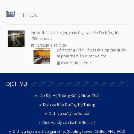
Tin tức
Nước thải bị xả trộm, chảy ồ ạt ra biển Đà Nẵng lúc
đêm khuya
10/29/2018 17:10:00
Bộ trưởng Trần Hồng Hà: Hợp tác quốc
tế phải thể hiện được vai trò...
03/09/2018 11:39:14
DỊCH VỤ
Lắp Đặt Hệ Thống Xử Lý Nước Thải
Dịch vụ Bảo Dưỡng hệ Thống
Dịch vụ xử lý nước thải
Dịch vụ tẩy cặn Lò hơi (Boiller)
Dịch vụ tẩy rửa tháp giải nhiệt (Cooling tower, Chiller, AHU, FCU)