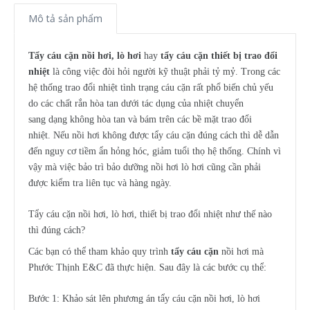
Mô tả sản phẩm
Tẩy cáu cặn nồi hơi, lò hơi
hay
tẩy cáu cặn thiết bị trao đổi
nhiệt
là công việc đòi hỏi người kỹ thuật phải tỷ mỷ. Trong các
hệ thống trao đổi nhiệt tình trạng cáu cặn rất phổ biến chủ yếu
do các chất rắn hòa tan dưới tác dụng của nhiệt chuyển
sang dạng không hòa tan và bám trên các bề mặt trao đổi
nhiệt. Nếu nồi hơi không được tẩy cáu cặn đúng cách thì dễ dẫn
đến nguy cơ tiềm ẩn hỏng hóc, giảm tuổi thọ hệ thống. Chính vì
vậy mà việc bảo trì bảo dưỡng nồi hơi lò hơi cũng cần phải
được kiểm tra liên tục và hàng ngày.
Tẩy cáu cặn nồi hơi, lò hơi, thiết bị trao đổi nhiệt như thế nào
thì đúng cách?
Các bạn có thể tham khảo quy trình
tẩy cáu cặn
nồi hơi mà
Phước Thịnh E&C đã thực hiện. Sau đây là các bước cụ thể:
Bước 1: Khảo sát lên phương án tẩy cáu cặn nồi hơi, lò hơi