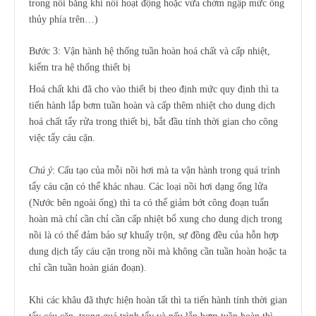
trong nồi bằng khi nồi hoạt động hoặc vừa chớm ngập mức ống
thủy phía trên…)
Bước 3: Vận hành hệ thống tuần hoàn hoá chất và cấp nhiệt,
kiểm tra hệ thống thiết bị
Hoá chất khi đã cho vào thiết bị theo định mức quy định thì ta
tiến hành lắp bơm tuần hoàn và cấp thêm nhiệt cho dung dịch
hoá chất tẩy rửa trong thiết bị, bắt đầu tính thời gian cho công
việc tẩy cáu cặn.
Chú ý
: Cấu tạo của mỗi nồi hơi mà ta vận hành trong quá trình
tẩy cáu cặn có thể khác nhau. Các loại nồi hơi dạng ống lửa
(Nước bên ngoài ống) thì ta có thể giảm bớt công đoạn tuẩn
hoàn mà chỉ cần chỉ cần cấp nhiệt bổ xung cho dung dịch trong
nồi là có thể đảm bảo sự khuấy trộn, sự đồng đều của hỗn hợp
dung dịch tẩy cáu cặn trong nồi mà không cần tuần hoàn hoặc ta
chỉ cần tuần hoàn gián đoạn).
Khi các khâu đã thực hiện hoàn tất thì ta tiến hành tính thời gian