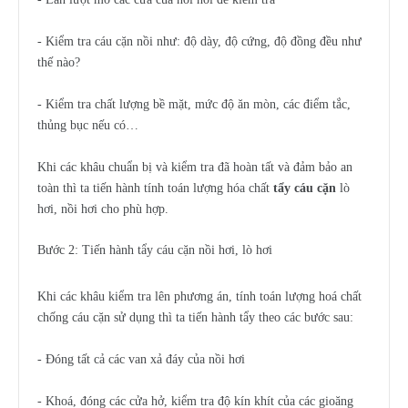
- Kiểm tra cáu cặn nồi như: độ dày, độ cứng, độ đồng đều như
thế nào?
- Kiểm tra chất lượng bề mặt, mức độ ăn mòn, các điểm tắc,
thủng bục nếu có…
Khi các khâu chuẩn bị và kiểm tra đã hoàn tất và đảm bảo an
toàn thì ta tiến hành tính toán lượng hóa chất
tẩy cáu cặn
lò
hơi, nồi hơi cho phù hợp.
Bước 2: Tiến hành tẩy cáu cặn nồi hơi, lò hơi
Khi các khâu kiểm tra lên phương án, tính toán lượng hoá chất
chống cáu cặn sử dụng thì ta tiến hành tẩy theo các bước sau:
- Đóng tất cả các van xả đáy của nồi hơi
- Khoá, đóng các cửa hở, kiểm tra độ kín khít của các gioăng