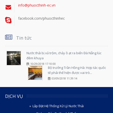
info@phuocthinh-ec.vn
facebook.com/phuocthinhec
Tin tức
Nước thải bị xả trộm, chảy ồ ạt ra biển Đà Nẵng lúc
đêm khuya
10/29/2018 17:10:00
Bộ trưởng Trần Hồng Hà: Hợp tác quốc
tế phải thể hiện được vai trò...
03/09/2018 11:39:14
DỊCH VỤ
Lắp Đặt Hệ Thống Xử Lý Nước Thải