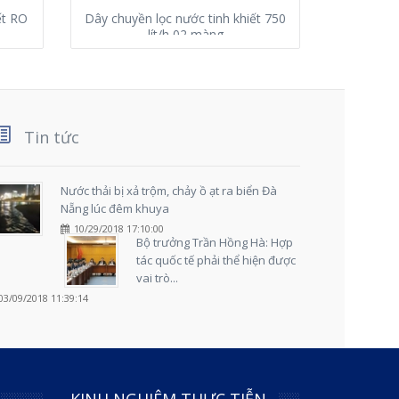
ết RO
Dây chuyền lọc nước tinh khiết 750
Dây chu
lít/h 02 màng
Tin tức
Nước thải bị xả trộm, chảy ồ ạt ra biển Đà
Nẵng lúc đêm khuya
10/29/2018 17:10:00
Bộ trưởng Trần Hồng Hà: Hợp
tác quốc tế phải thể hiện được
vai trò...
03/09/2018 11:39:14