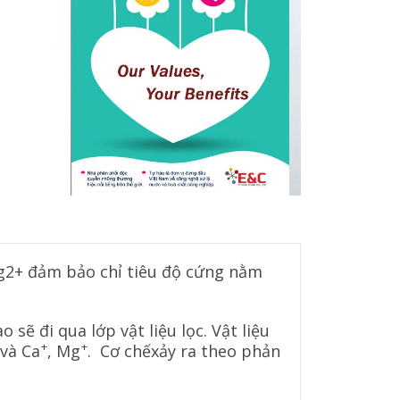
Mg2+ đảm bảo chỉ tiêu độ cứng nằm
ẽ đi qua lớp vật liệu lọc. Vật liệu
+
+
và Ca
, Mg
. Cơ chếxảy ra theo phản