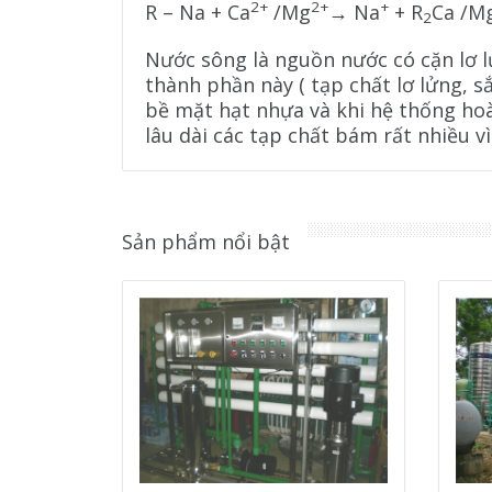
2+
2+
+
R – Na + Ca
/Mg
→ Na
+ R
Ca /M
2
Nước sông là nguồn nước có cặn lơ lử
thành phần này ( tạp chất lơ lửng, s
bề mặt hạt nhựa và khi hệ thống hoà
lâu dài các tạp chất bám rất nhiều v
Sản phẩm nổi bật