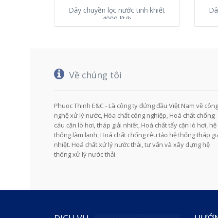
Dây chuyền lọc nước tinh khiết
Dâ
4000 lít/h
Về chúng tôi
Phuoc Thinh E&C - Là công ty đứng đầu Việt Nam về côn
nghệ xử lý nước, Hóa chất công nghiệp, Hoá chất chống
cáu cặn lò hơi, tháp giải nhiêt, Hoá chất tẩy cặn lò hơi, hệ
thống làm lạnh, Hoá chất chống rêu tảo hệ thống tháp gi
nhiệt. Hoá chất xử lý nước thải, tư vấn và xây dựng hệ
thống xử lý nước thải.