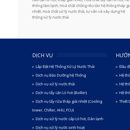
thống làm lạnh, Hoá chất chống rêu tảo hệ thống tháp gi
nhiệt. Hoá chất xử lý nước thải, tư vấn và xây dựng hệ
thống xử lý nước thải.
DỊCH VỤ
HƯỚ
Lắp Đặt Hệ Thống Xử Lý Nước Thải
Đầu đ
Dịch vụ Bảo Dưỡng hệ Thống
Hệ th
Dịch vụ xử lý nước thải
Hệ th
Dịch vụ tẩy cặn Lò hơi (Boiller)
Hệ thố
Dịch vụ tẩy rửa tháp giải nhiệt (Cooling
Thiết 
tower, Chiller, AHU, FCU)
Dịch vụ xử lý nước cấp Lò hơi, Dàn lạnh
Dịch vụ xử lý nước sinh hoạt