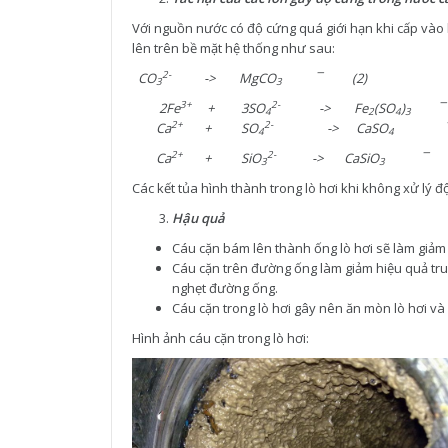
Với nguồn nước có độ cứng quá giới hạn khi cấp vào 
lên trên bề mặt hệ thống như sau:
2-
CO
->
MgCO
¯
(2)
3
3
3+
2-
2Fe
+ 3SO
->
Fe
(SO
)
¯
4
2
4
3
2+
2-
Ca
+ SO
->
CaSO
4
4
2+
2-
Ca
+ SiO
->
CaSiO
¯
3
3
Các kết tủa hình thành trong lò hơi khi không xử lý đ
Hậu quả
Cáu cặn bám lên thành ống lò hơi sẽ làm giảm h
Cáu cặn trên đường ống làm giảm hiệu quả tru
nghẹt đường ống.
Cáu cặn trong lò hơi gây nên ăn mòn lò hơi và
Hình ảnh cáu cặn trong lò hơi: