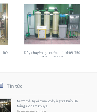
ết RO
Dây chuyền lọc nước tinh khiết 750
Dây chu
lít/h 02 màng
Tin tức
Nước thải bị xả trộm, chảy ồ ạt ra biển Đà
Nẵng lúc đêm khuya
10/29/2018 17:10:00