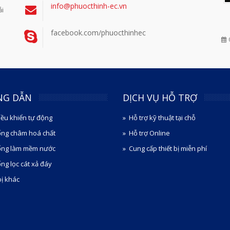
info@phuocthinh-ec.vn
ải
facebook.com/phuocthinhec
NG DẪN
DỊCH VỤ HỖ TRỢ
iều khiển tự động
Hỗ trợ kỹ thuật tại chỗ
ống châm hoá chất
Hỗ trợ Online
ống làm mềm nước
Cung cấp thiết bị miễn phí
ng lọc cát xả đáy
bị khác