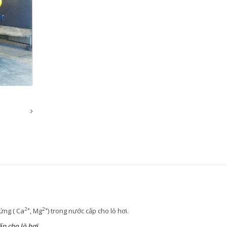
2+
2+
ứng ( Ca
, Mg
) trong nước cấp cho lò hơi.
ấp cho lò hơi