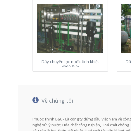
Dây chuyền lọc nước tinh khiết
Dâ
4000 lít/h
Về chúng tôi
Phuoc Thinh E&C - Là công ty đứng đầu Việt Nam về côn
nghệ xử lý nước, Hóa chất công nghiệp, Hoá chất chống
cáu cặn lò hơi, tháp giải nhiêt, Hoá chất tẩy cặn lò hơi, hệ