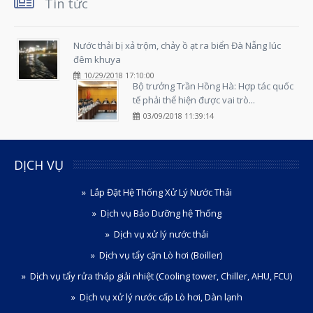
Tin tức
Nước thải bị xả trộm, chảy ồ ạt ra biển Đà Nẵng lúc
đêm khuya
10/29/2018 17:10:00
Bộ trưởng Trần Hồng Hà: Hợp tác quốc
tế phải thể hiện được vai trò...
03/09/2018 11:39:14
DỊCH VỤ
Lắp Đặt Hệ Thống Xử Lý Nước Thải
Dịch vụ Bảo Dưỡng hệ Thống
Dịch vụ xử lý nước thải
Dịch vụ tẩy cặn Lò hơi (Boiller)
Dịch vụ tẩy rửa tháp giải nhiệt (Cooling tower, Chiller, AHU, FCU)
Dịch vụ xử lý nước cấp Lò hơi, Dàn lạnh