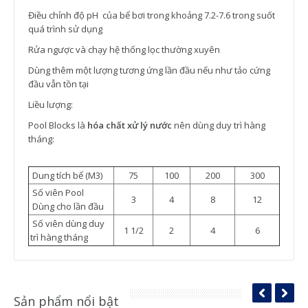
Điều chỉnh độ pH của bể bơi trong khoảng 7.2-7.6 trong suốt
quá trình sử dụng
Rửa ngược và chạy hệ thống lọc thường xuyên
Dùng thêm một lượng tương ứng lần đầu nếu như tảo cứng
đầu vẫn tồn tại
Liều lượng:
Pool Blocks là
hóa chất xử lý nước
nên dùng duy trì hàng
tháng:
Dung tích bể (M3)
75
100
200
300
Số viên Pool
3
4
8
12
Dùng cho lần đầu
Số viên dùng duy
1 1/2
2
4
6
trì hàng tháng
Sản phẩm nổi bật