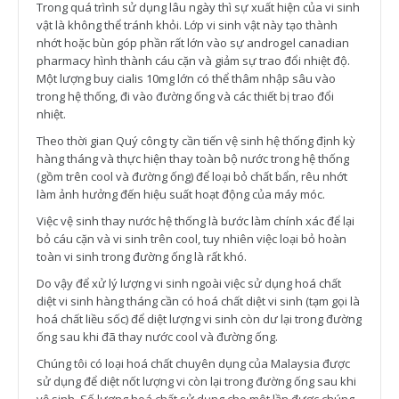
Trong quá trình sử dụng lâu ngày thì sự xuất hiện của vi sinh
vật là không thể tránh khỏi. Lớp vi sinh vật này tạo thành
nhớt hoặc bùn góp phần rất lớn vào sự androgel canadian
pharmacy hình thành cáu cặn và giảm sự trao đổi nhiệt độ.
Một lượng buy cialis 10mg lớn có thể thâm nhập sâu vào
trong hệ thống, đi vào đường ống và các thiết bị trao đổi
nhiệt.
Theo thời gian Quý công ty cần tiến vệ sinh hệ thống định kỳ
hàng tháng và thực hiện thay toàn bộ nước trong hệ thống
(gồm trên cool và đường ống) để loại bỏ chất bẩn, rêu nhớt
làm ảnh hưởng đến hiệu suất hoạt động của máy móc.
Việc vệ sinh thay nước hệ thống là bước làm chính xác để lại
bỏ cáu cặn và vi sinh trên cool, tuy nhiên việc loại bỏ hoàn
toàn vi sinh trong đường ống là rất khó.
Do vậy để xử lý lượng vi sinh ngoài việc sử dụng hoá chất
diệt vi sinh hàng tháng cần có hoá chất diệt vi sinh (tạm gọi là
hoá chất liều sốc) để diệt lượng vi sinh còn dư lại trong đường
ống sau khi đã thay nước cool và đường ống.
Chúng tôi có loại hoá chất chuyên dụng của Malaysia được
sử dụng để diệt nốt lượng vi còn lại trong đường ống sau khi