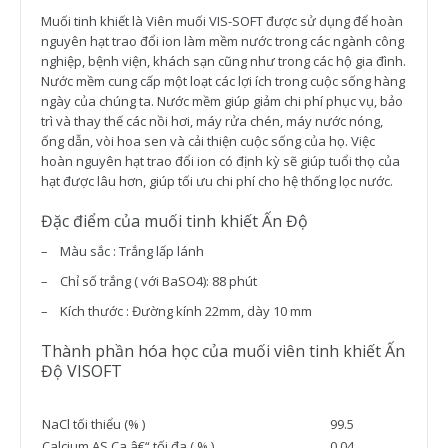
Muối tinh khiết là Viên muối VIS-SOFT được sử dụng để hoàn
nguyên hạt trao đổi ion làm mềm nước trong các ngành công
nghiệp, bệnh viện, khách sạn cũng như trong các hộ gia đình.
Nước mềm cung cấp một loạt các lợi ích trong cuộc sống hàng
ngày của chúng ta. Nước mềm giúp giảm chi phí phục vụ, bảo
trì và thay thế các nồi hơi, máy rửa chén, máy nước nóng,
ống dẫn, vòi hoa sen và cải thiện cuộc sống của họ. Việc
hoàn nguyên hạt trao đổi ion có định kỳ sẽ giúp tuổi thọ của
hạt được lâu hơn, giúp tối ưu chi phí cho hệ thống lọc nước.
Đặc điểm của muối tinh khiết Ấn Độ
– Màu sắc : Trắng lấp lánh
– Chỉ số trắng ( với BaSO4): 88 phút
– Kích thước : Đường kính 22mm, dày 10 mm
Thành phần hóa học của muối viên tinh khiết Ấn
Độ VISOFT
NaCl tối thiểu (% )
99.5
Calcium AS Ca â€“ tối đa ( % )
0.04