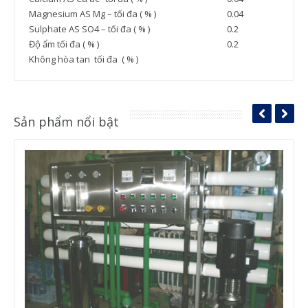
Magnesium AS Mg – tối đa ( % )
0.04
Sulphate AS SO4 – tối đa ( % )
0.2
Độ ẩm tối đa ( % )
0.2
Không hòa tan tối đa ( % )
Sản phẩm nổi bật