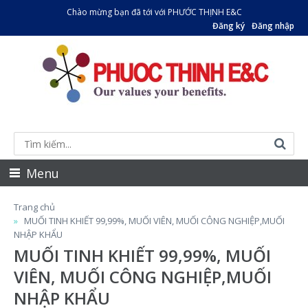
Chào mừng bạn đã tới với PHƯỚC THỊNH E&C
Đăng ký
Đăng nhập
Menu
Trang chủ
MUỐI TINH KHIẾT 99,99%, MUỐI VIÊN, MUỐI CÔNG NGHIỆP,MUỐI
NHẬP KHẨU
MUỐI TINH KHIẾT 99,99%, MUỐI
VIÊN, MUỐI CÔNG NGHIỆP,MUỐI
NHẬP KHẨU