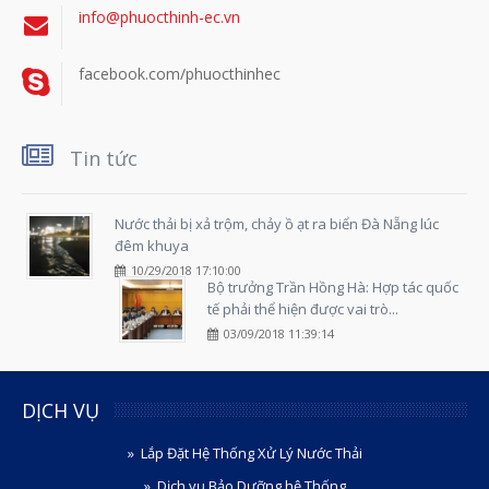
info@phuocthinh-ec.vn
facebook.com/phuocthinhec
Tin tức
Nước thải bị xả trộm, chảy ồ ạt ra biển Đà Nẵng lúc
đêm khuya
10/29/2018 17:10:00
Bộ trưởng Trần Hồng Hà: Hợp tác quốc
tế phải thể hiện được vai trò...
03/09/2018 11:39:14
DỊCH VỤ
Lắp Đặt Hệ Thống Xử Lý Nước Thải
Dịch vụ Bảo Dưỡng hệ Thống