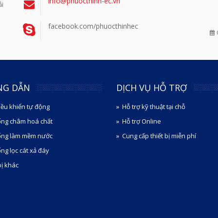
info@phuocthinh-ec.vn
ải
facebook.com/phuocthinhec
NG DẪN
DỊCH VỤ HỖ TRỢ
iều khiển tự động
Hỗ trợ kỹ thuật tại chỗ
ống châm hoá chất
Hỗ trợ Online
ống làm mềm nước
Cung cấp thiết bị miễn phí
ng lọc cát xả đáy
bị khác