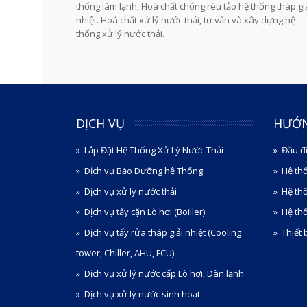
thống làm lạnh, Hoá chất chống rêu tảo hệ thống tháp gi
nhiệt. Hoá chất xử lý nước thải, tư vấn và xây dựng hệ
thống xử lý nước thải.
DỊCH VỤ
HƯỚ
Lắp Đặt Hệ Thống Xử Lý Nước Thải
Đầu đ
Dịch vụ Bảo Dưỡng hệ Thống
Hệ th
Dịch vụ xử lý nước thải
Hệ th
Dịch vụ tẩy cặn Lò hơi (Boiller)
Hệ thố
Dịch vụ tẩy rửa tháp giải nhiệt (Cooling
Thiết 
tower, Chiller, AHU, FCU)
Dịch vụ xử lý nước cấp Lò hơi, Dàn lạnh
Dịch vụ xử lý nước sinh hoạt