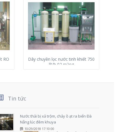
ết RO
Dây chuyền lọc nước tinh khiết 750
Dây chu
lít/h 02 màng
Tin tức
Nước thải bị xả trộm, chảy ồ ạt ra biển Đà
Nẵng lúc đêm khuya
10/29/2018 17:10:00