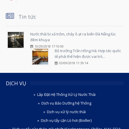
Tin tức
Nước thải bị xả trộm, chảy ồ ạt ra biển Đà Nẵng lúc
đêm khuya
10/29/2018 17:10:00
Bộ trưởng Trần Hồng Hà: Hợp tác quốc
tế phải thể hiện được vai trò...
03/09/2018 11:39:14
DỊCH VỤ
Lắp Đặt Hệ Thống Xử Lý Nước Thải
Dịch vụ Bảo Dưỡng hệ Thống
Dịch vụ xử lý nước thải
Dịch vụ tẩy cặn Lò hơi (Boiller)