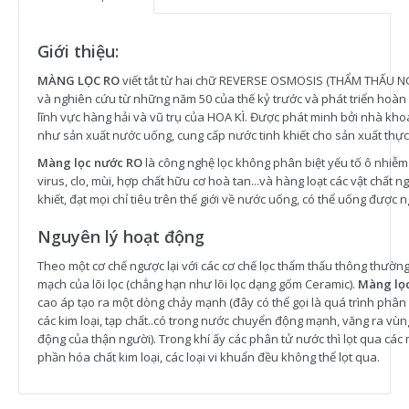
Giới thiệu:
MÀNG LỌC RO
viết tắt từ hai chữ REVERSE OSMOSIS (THẨM THẤU 
và nghiên cứu từ những năm 50 của thế kỷ trước và phát triển hoàn
lĩnh vực hàng hải và vũ trụ của HOA KÌ. Được phát minh bởi nhà kh
như sản xuất nước uống, cung cấp nước tinh khiết cho sản xuất thự
Màng lọc nước RO
là công nghệ lọc không phân biệt yếu tố ô nhiễm đầu
virus, clo, mùi, hợp chất hữu cơ hoà tan...và hàng loạt các vật chất
khiết, đạt mọi chỉ tiêu trên thế giới về nước uống, có thể uống được
Nguyên lý hoạt động
Theo một cơ chế ngược lại với các cơ chế lọc thẩm thấu thông thườn
mạch của lõi lọc (chẳng hạn như lõi lọc dạng gốm Ceramic).
Màng lọ
cao áp tạo ra một dòng chảy mạnh (đây có thể gọi là quá trình phân
các kim loại, tạp chất..có trong nước chuyển động mạnh, văng ra vùn
động của thận người). Trong khí ấy các phân tử nước thì lọt qua các m
phần hóa chất kim loại, các loại vi khuẩn đều không thể lọt qua.