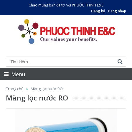
Chào mừng bạn đã tới với PHƯỚC THỊNH E&C
Đăng ký
Đăng nhập
Menu
Trang chủ
Màng lọc nước RO
Màng lọc nước RO