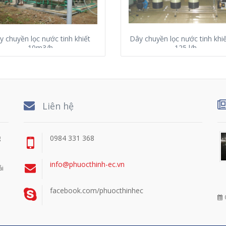
y chuyền lọc nước tinh khiết
Dây chuyền lọc nước tinh khi
10m3/h
125 l/h
Liên hệ
g
0984 331 368
info@phuocthinh-ec.vn
ải
facebook.com/phuocthinhec