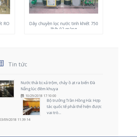
ết RO
Dây chuyền lọc nước tinh khiết 750
Dây chu
lít/h 02 màng
Tin tức
Nước thải bị xả trộm, chảy ồ ạt ra biển Đà
Nẵng lúc đêm khuya
10/29/2018 17:10:00
Bộ trưởng Trần Hồng Hà: Hợp
tác quốc tế phải thể hiện được
vai trò...
03/09/2018 11:39:14