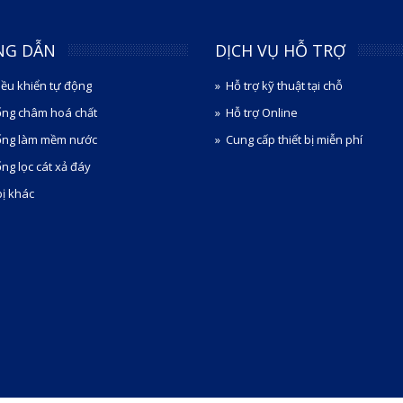
NG DẪN
DỊCH VỤ HỖ TRỢ
iều khiển tự động
Hỗ trợ kỹ thuật tại chỗ
ống châm hoá chất
Hỗ trợ Online
ống làm mềm nước
Cung cấp thiết bị miễn phí
ng lọc cát xả đáy
bị khác