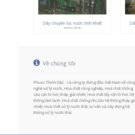
Dây chuyền lọc nước tinh khiết
Dâ
4000 lít/h
Về chúng tôi
Phuoc Thinh E&C - Là công ty đứng đầu Việt Nam về côn
nghệ xử lý nước, Hóa chất công nghiệp, Hoá chất chống
cáu cặn lò hơi, tháp giải nhiêt, Hoá chất tẩy cặn lò hơi, hệ
thống làm lạnh, Hoá chất chống rêu tảo hệ thống tháp gi
nhiệt. Hoá chất xử lý nước thải, tư vấn và xây dựng hệ
thống xử lý nước thải.