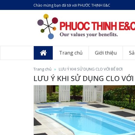
Chào mừng bạn đã tới với PHƯỚC THỊNH E&C
Trang chủ
Giới thiệu
Sả
Trang chủ
LƯU Ý KHI SỬ DỤNG CLO VỚI BỂ BƠI
LƯU Ý KHI SỬ DỤNG CLO VỚI 