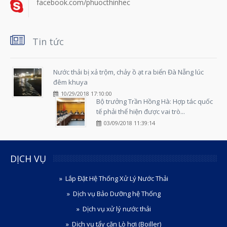
facebook.com/phuocthinhec
Tin tức
Nước thải bị xả trộm, chảy ồ ạt ra biển Đà Nẵng lúc
đêm khuya
10/29/2018 17:10:00
Bộ trưởng Trần Hồng Hà: Hợp tác quốc
tế phải thể hiện được vai trò...
03/09/2018 11:39:14
DỊCH VỤ
Lắp Đặt Hệ Thống Xử Lý Nước Thải
Dịch vụ Bảo Dưỡng hệ Thống
Dịch vụ xử lý nước thải
Dịch vụ tẩy cặn Lò hơi (Boiller)