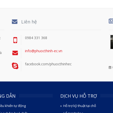
Liên hệ
g
0984 331 368
info@phuocthinh-ec.vn
ải
facebook.com/phuocthinhec
NG DẪN
DỊCH VỤ HỖ TRỢ
iều khiển tự động
Hỗ trợ kỹ thuật tại chỗ