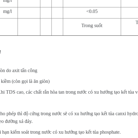
mg/l
mg/l
<0.05
T
Trong suốt
i
òn do axit tấn công
kiềm (còn gọi là ăn giòn)
hi TDS cao, các chất rắn hòa tan trong nước có xu hướng tạo kết tủa và
ho phép thì độ cứng trong nước sẽ có xu hướng tạo kết tủa canxi hydro
heo đường xả đáy.
 hạn kiểm soát trong nước có xu hướng tạo kết tủa phosphate.