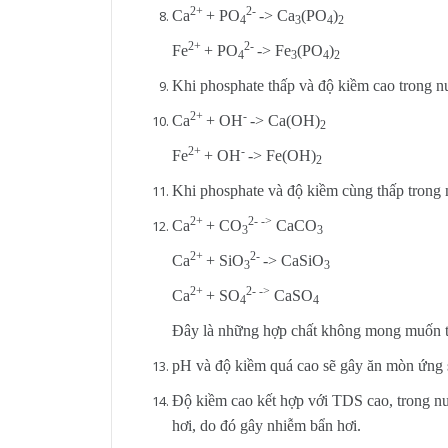
2+
2-
Ca
+ PO
-> Ca
(PO
)
4
3
4
2
2+
2-
Fe
+ PO
-> Fe
(PO
)
4
3
4
2
Khi phosphate thấp và độ kiềm cao trong n
2+
-
Ca
+ OH
-> Ca(OH)
2
2+
-
Fe
+ OH
-> Fe(OH)
2
Khi phosphate và độ kiềm cùng thấp trong 
2+
2- ->
Ca
+ CO
CaCO
3
3
2+
2-
Ca
+ SiO
-> CaSiO
3
3
2+
2- ->
Ca
+ SO
CaSO
4
4
Đây là những hợp chất không mong muốn tron
pH và độ kiềm quá cao sẽ gây ăn mòn ứng s
Độ kiềm cao kết hợp với TDS cao, trong nư
hơi, do đó gây nhiễm bẩn hơi.