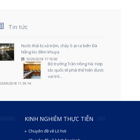
Tin tức
Nước thải bị xả trộm, chảy ồ ạt ra biển Đà
Nẵng lúc đêm khuya
10/29/2018 17:10:00
Bộ trưởng Trần Hồng Hà: Hợp
tác quốc tế phải thể hiện được
vai trò...
03/09/2018 11:39:14
KINH NGHIÊM THỰC TIỄN
Chuyên đề về Lò hơi