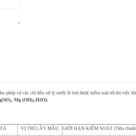
cho phép và các chỉ tiêu xử lý nước lò hơi được kiểm soát tốt thì việc h
MgSiO
. Mg (OH)
.H2O).
3
2
 TẢ
VỊ TRÍ LẤY MẪU
GIỚI HẠN KIỂM SOÁT (Tiêu chuẩn: