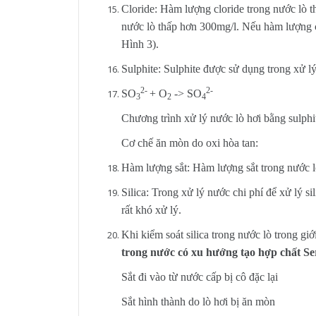
Cloride: Hàm lượng cloride trong nước lò t
nước lò thấp hơn 300mg/l. Nếu hàm lượng cl
Hình 3).
Sulphite: Sulphite được sử dụng trong xử l
2-
2-
SO
+ O
-> SO
3
2
4
Chương trình xử lý nước lò hơi bằng sulphit
Cơ chế ăn mòn do oxi hòa tan:
Hàm lượng sắt: Hàm lượng sắt trong nước 
Silica: Trong xử lý nước chi phí để xử lý si
rất khó xử lý.
Khi kiểm soát silica trong nước lò trong giớ
trong nước có xu hướng tạo hợp chất S
Sắt đi vào từ nước cấp bị cô đặc lại
Sắt hình thành do lò hơi bị ăn mòn