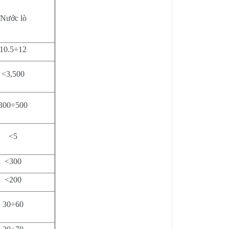
Nước lò
10.5÷12
<3,500
300÷500
<5
<300
<200
30÷60