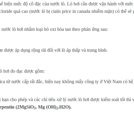
hể hiện mức độ cô đặc của nước lò. Lò hơi cần được vận hành với mức 
oride quá cao (nước lò bị cialis price in canada nhiễm mặn) có thể sẽ
ý nước lò hơi nhằm loại bỏ oxi hòa tan theo phản ứng sau:
e được áp dụng rộng rãi đối với lò áp thấp và trung bình.
lò hơi đo đạc được gồm:
lica từ nước cấp rất đắc, hiện nay không mấy công ty ở Việt Nam có hệ t
i hạn cho phép và các chỉ tiêu xử lý nước lò hơi được kiểm soát tốt thì 
erpentin (2MgSiO
. Mg (OH)
.H2O).
3
2