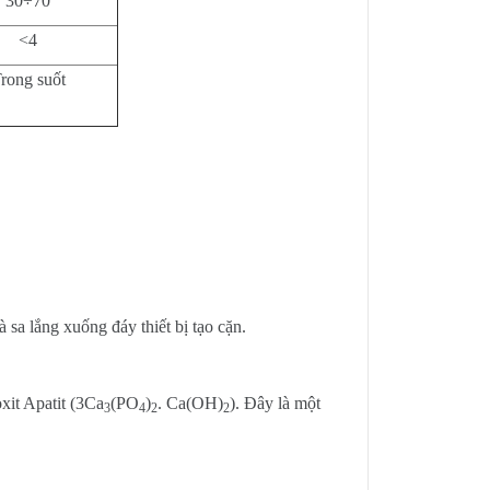
30÷70
<4
rong suốt
 sa lắng xuống đáy thiết bị tạo cặn.
xit Apatit (3Ca
(PO
)
. Ca(OH)
). Đây là một
3
4
2
2