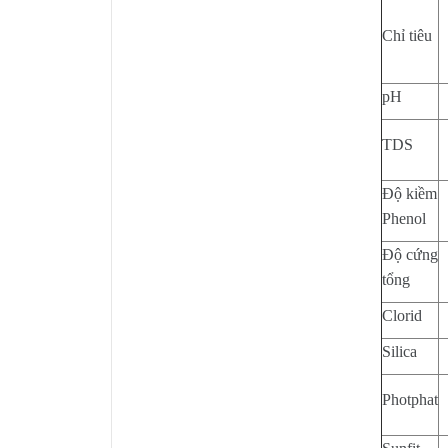
Chỉ tiêu
pH
TDS
Độ kiềm
Phenol
Độ cứng
tổng
Clorid
Silica
Photphat