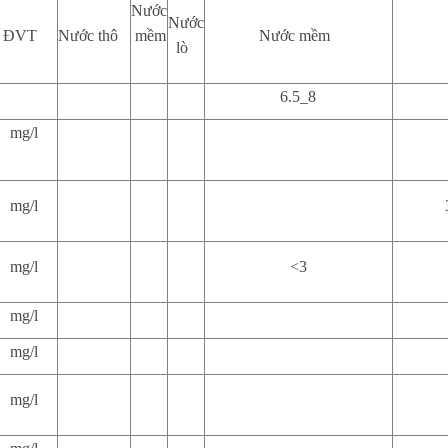
Nước
Nước
ĐVT
Nước thô
mềm
Nước mềm
lò
6.5_8
mg/l
mg/l
mg/l
<3
mg/l
mg/l
mg/l