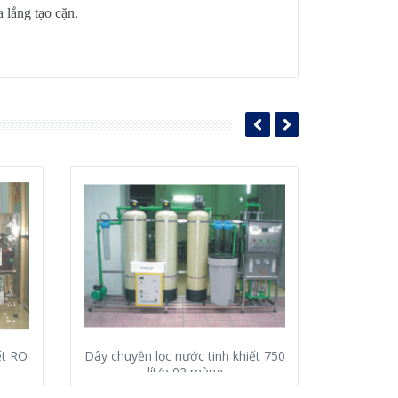
 lắng tạo cặn.
ết RO
Dây chuyền lọc nước tinh khiết 750
Dây chu
lít/h 02 màng