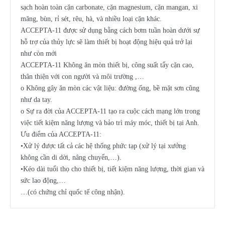
sạch hoàn toàn cặn carbonate, cặn magnesium, cặn mangan, xi
măng, bùn, rỉ sét, rêu, hà, và nhiều loại cặn khác.
ACCEPTA-11 được sử dụng bằng cách bơm tuần hoàn dưới sự
hỗ trợ của thủy lực sẽ làm thiết bị hoạt động hiệu quả trở lại
như còn mới
ACCEPTA-11 Không ăn mòn thiết bị, công suất tẩy cặn cao,
thân thiện với con người và môi trường ,…
o Không gây ăn mòn các vật liệu: đường ống, bề mặt sơn cũng
như da tay.
o Sự ra đời của ACCEPTA-11 tạo ra cuộc cách mạng lớn trong
việc tiết kiệm năng lượng và bảo trì máy móc, thiết bị tại Anh.
Ưu điểm của ACCEPTA-11:
•Xử lý được tất cả các hệ thống phức tạp (xử lý tại xưởng
không cần di dời, nâng chuyển,…).
•Kéo dài tuổi thọ cho thiết bị, tiết kiệm năng lượng, thời gian và
sức lao động,…
…(có chứng chỉ quốc tế công nhận).