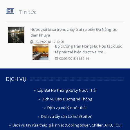
Tin tức
Nước thải bị xả trộm, chảy ồ ạt ra biển Đà Nẵng lúc
đêm khuya
10/29/2018 17:10:00
Bộ trưởng Trần Hồng Hà: Hợp tác quốc
tế phải thể hiện được vai trò...
03/09/2018 11:39:14
DỊCH VỤ
Lắp Đặt Hệ Thống Xử Lý Nước Thải
Dịch vụ Bảo Dưỡng hệ Thống
Dịch vụ xử lý nước thải
Dịch vụ tẩy cặn Lò hơi (Boiller)
Dịch vụ tẩy rửa tháp giải nhiệt (Cooling tower, Chiller, AHU, FCU)