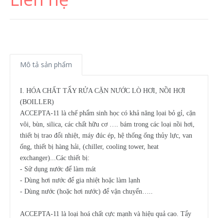
Mô tả sản phẩm
I. HÓA CHẤT TẨY RỬA CẶN NƯỚC LÒ HƠI, NỒI HƠI
(BOILLER)
ACCEPTA-11 là chế phẩm sinh học có khả năng lọai bỏ gỉ, cặn
vôi, bùn, silica, các chất hữu cơ …. bám trong các loại nồi hơi,
thiết bị trao đổi nhiệt, máy đúc ép, hệ thống ống thủy lực, van
ống, thiết bị hàng hải, (chiller, cooling tower, heat
exchanger)...Các thiết bị:
- Sử dụng nước để làm mát
- Dùng hơi nước để gia nhiệt hoặc làm lạnh
- Dùng nước (hoặc hơi nước) để vận chuyển…..
ACCEPTA-11 là loại hoá chất cực mạnh và hiệu quả cao. Tẩy