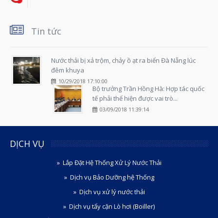
Tin tức
Nước thải bị xả trộm, chảy ồ ạt ra biển Đà Nẵng lúc
đêm khuya
10/29/2018 17:10:00
Bộ trưởng Trần Hồng Hà: Hợp tác quốc
tế phải thể hiện được vai trò...
03/09/2018 11:39:14
DỊCH VỤ
Lắp Đặt Hệ Thống Xử Lý Nước Thải
Dịch vụ Bảo Dưỡng hệ Thống
Dịch vụ xử lý nước thải
Dịch vụ tẩy cặn Lò hơi (Boiller)