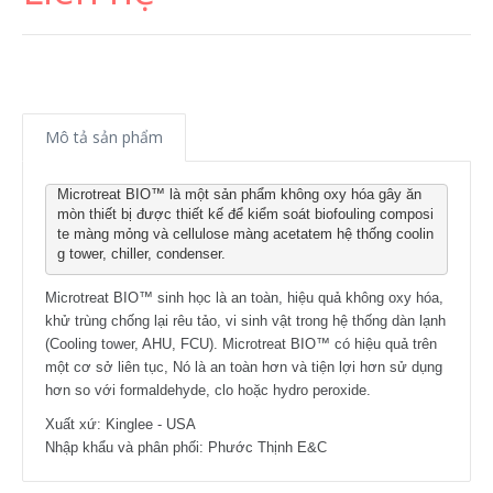
Mô tả sản phẩm
Microtreat BIO™ là một sản phẩm không oxy hóa gây ăn 
mòn thiết bị được thiết kế để kiểm soát biofouling composi
te màng mỏng và cellulose màng acetatem hệ thống coolin
g tower, chiller, condenser.
Microtreat BIO™ sinh học là an toàn, hiệu quả không oxy hóa,
khử trùng chống lại rêu tảo, vi sinh vật trong hệ thống dàn lạnh
(Cooling tower, AHU, FCU). Microtreat BIO™ có hiệu quả trên
một cơ sở liên tục, Nó là an toàn hơn và tiện lợi hơn sử dụng
hơn so với formaldehyde, clo hoặc hydro peroxide.
Xuất xứ: Kinglee - USA
Nhập khẩu và phân phối: Phước Thịnh E&C