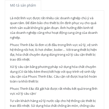
Mô tả sản phẩm
Là một lĩnh vực được rất nhiều các doanh nghiệp chú ý và
quan tâm. Để đảm bảo cho thiết bị ổn định phục vụ cho quá
trình sản xuất không bị gián đoạn. Ảnh hưởng đến kinh tế
của doanh nghiệp cũng như hoạt động cung ứng của doanh
nghiệp.
Phuoc Thinh E&c là đơn vị đi đầu trong lĩnh vực xử lý, vệ sinh
hệ thống nồi hơi, lò hơi chiller, boiler.... Với trang thiết bị hiện
đại, hóa chất chuyên dụng dùng trong xử lý cáu cặn thiết bị
trao đổi nhiệt.
Xử lý cáu cặn bằng phương pháp sử dụng hóa chất chuyên
dụng (Có tài liệu kèm theo) kết hợp với quy trình vệ sinh tẩy
cáu cặn của Phuoc Thinh E&c. Cáu cặn sẽ được loại bỏ hoàn
toàn ra khỏi thiết bị
Phuoc Thinh E&c đã gặt hái được rất nhiều kết quả trong lĩnh
vực xử lý cáu cặn/
Tư vấn khách hàng xử lý nước cấp cho hệ thống các thiết bị
trao đổi nhiệt. Sử dụng hóa chất chống ăn mòn, chống cáu