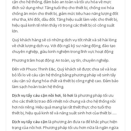
cặn cho hệ thống, đảm bảo an toàn và tối ưu hóa về mực
đích sử dụng như: Tăng tuổi thọ cho thiết bị, chống oxi hóa
chống ăn mòn cho thiết bị, giảm mức tiêu hao năng lượng đốt
như tha, khí đốt, dầu đốt. Tăng hiệu suất làm việc cho thiết bị,
hiệu quả kinh tế nhìn thây rõ trong các thiết bị có công suất
lớn.
Quý khách hàng sẽ có những dịch vụ tốt nhất và sẽ hài lòng
về chất lượng dịch vụ. Với đội ngũ kỹ sư năng động, đào tạo
chuyên nghiệp, giàu kinh nghiệm trong lĩnh vực hoạt động
Phương trâm hoạt động: An toàn, uy tín, chuyên nghiệp.
Đến với Phuoc Thinh E&c, Quý khách sẽ được chia sẻ và loại
bỏ lỗi lo về cáu cặn hệ thống bằng phương pháp vệ sinh tẩy
cáu cặn sử dụng hóa chất và thiết bị công nghệ cao. Đảm bảo
làm sạch hoàn toàn hệ thống.
Dịch vụ tẩy cáu cặn nồi hơi, lò hơi
là phương pháp tối ưu
cho các thiết bị trao đổi nhiệt nói chung và cho hệ thống nồi
hơi nói riêng. Hiệu quả mang lại rất thiết thực cho tuổi thọ
thiết bị, hiệu quả kinh tế và năng suất sinh hơi của thiết bi .....
Dịch vụ tẩy cáu cặn
là phương án đưa ra để khắc phục hiện
trạng của nồi hơi. Phương pháp tối ưu hơn nữa là ngăn ngừa