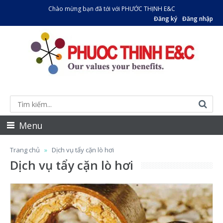
Chào mừng bạn đã tới với PHƯỚC THỊNH E&C
Đăng ký
Đăng nhập
Menu
Trang chủ
Dịch vụ tẩy cặn lò hơi
Dịch vụ tẩy cặn lò hơi