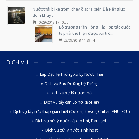
Nước thải bị xả trộm, chảy ồ ạt ra biển Đà Nẵng lúc
đêm khuya
10/29/2018 17:10:00
Bộ trưởng Trần Hồng Hà: Hợp tác quốc
tế phải thể hiện được vai trò...
03/09/2018 11:39:14
DỊCH VỤ
Lắp Đặt Hệ Thống Xử Lý Nước Thải
Dịch vụ Bảo Dưỡng hệ Thống
Dịch vụ xử lý nước thải
Dịch vụ tẩy cặn Lò hơi (Boiller)
Dịch vụ tẩy rửa tháp giải nhiệt (Cooling tower, Chiller, AHU, FCU)
Dịch vụ xử lý nước cấp Lò hơi, Dàn lạnh
Dịch vụ xử lý nước sinh hoạt