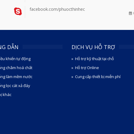
facebook.com/phuocthinhec
NG DẪN
DỊCH VỤ HỖ TRỢ
iều khiển tự động
Hỗ trợ kỹ thuật tại chỗ
ống châm hoá chất
Hỗ trợ Online
ống làm mềm nước
Cung cấp thiết bị miễn phí
ng lọc cát xả đáy
bị khác