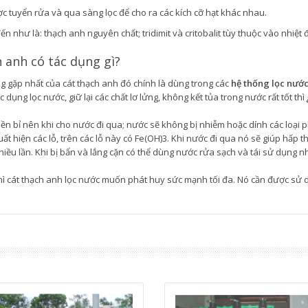
ợc tuyển rửa và qua sàng lọc để cho ra các kích cỡ hạt khác nhau.
đến như là: thạch anh nguyên chất; tridimit và critobalit tùy thuộc vào nhiệt 
h anh có tác dụng gì?
 gặp nhất của cát thạch anh đó chính là dùng trong các
hệ thống lọc nướ
c dụng lọc nước, giữ lại các chất lơ lửng, không kết tủa trong nước rất tốt thì
bền bỉ nên khi cho nước đi qua; nước sẽ không bị nhiễm hoặc dính các loại ph
xuất hiện các lỗ, trên các lỗ này có Fe(OH)3. Khi nước đi qua nó sẽ giúp hấ
nhiều lần. Khi bị bẩn và lắng cặn có thể dùng nước rửa sạch và tái sử dụng
ì cát thạch anh lọc nước muốn phát huy sức mạnh tối đa. Nó cần được sử dụ