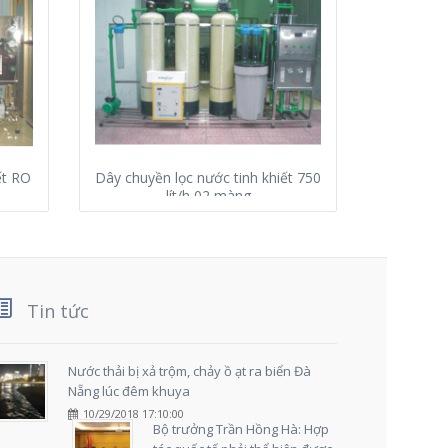
ết RO
Dây chuyền lọc nước tinh khiết 750
Dây chu
lít/h 02 màng
Tin tức
Nước thải bị xả trộm, chảy ồ ạt ra biển Đà
Nẵng lúc đêm khuya
10/29/2018 17:10:00
Bộ trưởng Trần Hồng Hà: Hợp