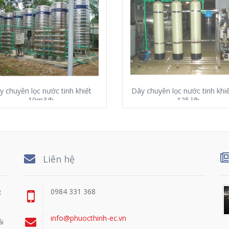
y chuyền lọc nước tinh khiết
Dây chuyền lọc nước tinh khi
10m3/h
125 l/h
Liên hệ
g
0984 331 368
info@phuocthinh-ec.vn
ải