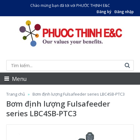
Chào mừng bạn đã tới với PHƯỚC THỊNH E&C
Đăng ký
Đăng nhập
Menu
Trang chủ
Bơm định lượng Fulsafeeder series LBC4SB-PTC3
Bơm định lượng Fulsafeeder
series LBC4SB-PTC3