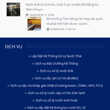
Nước thải bị xả trộm, chảy ồ ạt ra biển Đà Nẵng lúc
đêm khuya
10/29/2018 17:10:00
Bộ trưởng Trần Hồng Hà: Hợp tác quốc
tế phải thể hiện được vai trò...
03/09/2018 11:39:14
DỊCH VỤ
Lắp Đặt Hệ Thống Xử Lý Nước Thải
Dịch vụ Bảo Dưỡng hệ Thống
Dịch vụ xử lý nước thải
Dịch vụ tẩy cặn Lò hơi (Boiller)
Dịch vụ tẩy rửa tháp giải nhiệt (Cooling tower, Chiller, AHU, FCU)
Dịch vụ xử lý nước cấp Lò hơi, Dàn lạnh
Dịch vụ xử lý nước sinh hoạt
Dịch vụ lắp đặt hệ thống lọc nước RO, DI