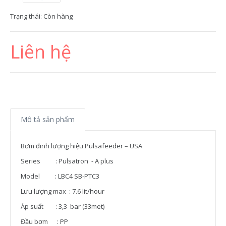
Trạng thái:
Còn hàng
Liên hệ
Mô tả sản phẩm
Bơm đinh lượng hiệu Pulsafeeder – USA
Series : Pulsatron - A plus
Model : LBC4 SB-PTC3
Lưu lượng max : 7.6 lit/hour
Áp suất : 3,3 bar (33met)
Đầu bơm : PP