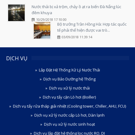
Nước thải bị xả trộm, chảy ồ ạt ra biển Đà Nẵng lúc
đêm khuya
10/29/2018 17:10:00
Bộ trưởng Trần Hồng Hà: Hợp tác quốc
tế phải thể hiện được vai trò...
03/09/2018 11:39:14
DỊCH VỤ
Lắp Đặt Hệ Thống Xử Lý Nước Thải
Dịch vụ Bảo Dưỡng hệ Thống
Dịch vụ xử lý nước thải
Dịch vụ tẩy cặn Lò hơi (Boiller)
Dịch vụ tẩy rửa tháp giải nhiệt (Cooling tower, Chiller, AHU, FCU)
Dịch vụ xử lý nước cấp Lò hơi, Dàn lạnh
Dịch vụ xử lý nước sinh hoạt
Dịch vụ lắp đặt hệ thống lọc nước RO, DI