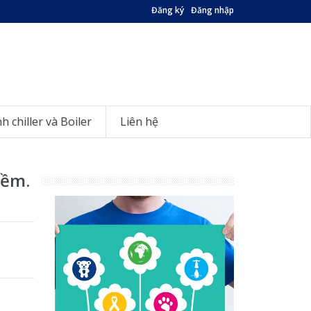
Đăng ký
Đăng nhập
nh chiller và Boiler
Liên hệ
mềm.