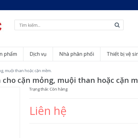
n phẩm
Dịch vụ
Nhà phân phối
Thiết bị vệ si
g, muội than hoặc cặn mềm.
h cho cặn mỏng, muội than hoặc cặn 
Trạng thái:
Còn hàng
Liên hệ