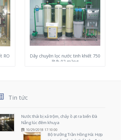
ết RO
Dây chuyền lọc nước tinh khiết 750
Dây chu
lít/h 02 màng
Tin tức
Nước thải bị xả trộm, chảy ồ ạt ra biển Đà
Nẵng lúc đêm khuya
10/29/2018 17:10:00
Bộ trưởng Trần Hồng Hà: Hợp