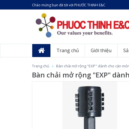
Chào mừng bạn đã tới với PHƯỚC THỊNH E&C
Trang chủ
Giới thiệu
Sả
Trang chủ
Bàn chải mở rộng "EXP" dành cho cặn mỏn
Bàn chải mở rộng "EXP" dàn