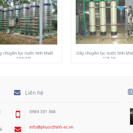
y chuyền lọc nước tinh khiết
Dây chuyền lọc nước tinh khi
10m3/h
125 l/h
Liên hệ
g
0984 331 368
info@phuocthinh-ec.vn
ải