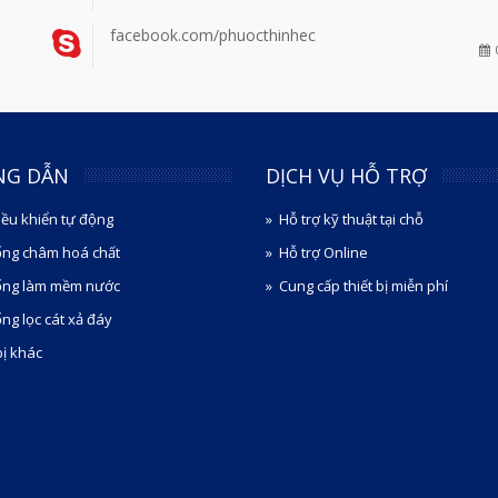
facebook.com/phuocthinhec
NG DẪN
DỊCH VỤ HỖ TRỢ
iều khiển tự động
Hỗ trợ kỹ thuật tại chỗ
ống châm hoá chất
Hỗ trợ Online
ống làm mềm nước
Cung cấp thiết bị miễn phí
ng lọc cát xả đáy
bị khác